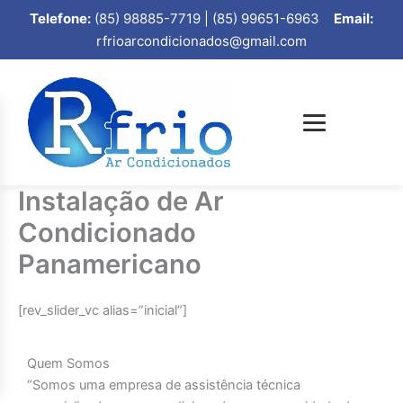
Telefone:
(85) 98885-7719 | (85) 99651-6963
Email:
rfrioarcondicionados@gmail.com
Instalação de Ar
Condicionado
Panamericano
[rev_slider_vc alias=”inicial”]
Quem Somos
“Somos uma empresa de assistência técnica