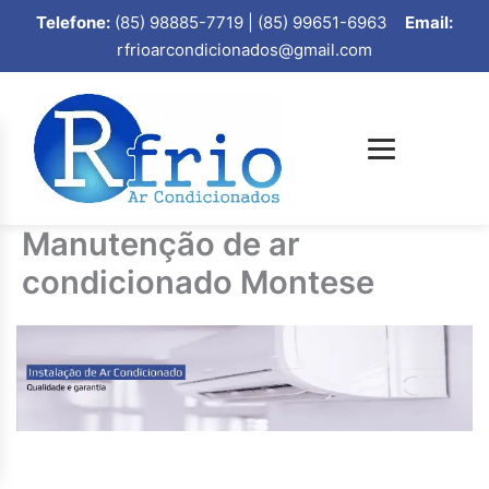
Telefone:
(85) 98885-7719 | (85) 99651-6963
Email:
rfrioarcondicionados@gmail.com
Manutenção de ar
condicionado Montese