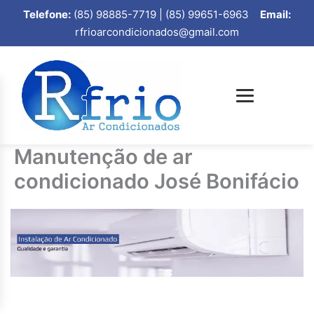
Telefone:
(85) 98885-7719 | (85) 99651-6963
Email:
rfrioarcondicionados@gmail.com
Manutenção de ar
condicionado José Bonifácio