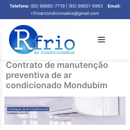
Telefone:
(85) 98885-7719 | (85) 99651-6963
Email:
rfrioarcondicionados@gmail.com
Contrato de manutenção
preventiva de ar
condicionado Mondubim