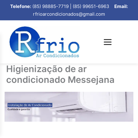
Telefone:
(85) 98885-7719 | (85) 99651-6963
Email:
rfrioarcondicionados@gmail.com
Higienização de ar
condicionado Messejana