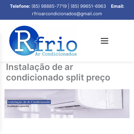
Telefone:
(85) 98885-7719 | (85) 99651-6963
Email:
rfrioarcondicionados@gmail.com
Instalação de ar
condicionado split preço