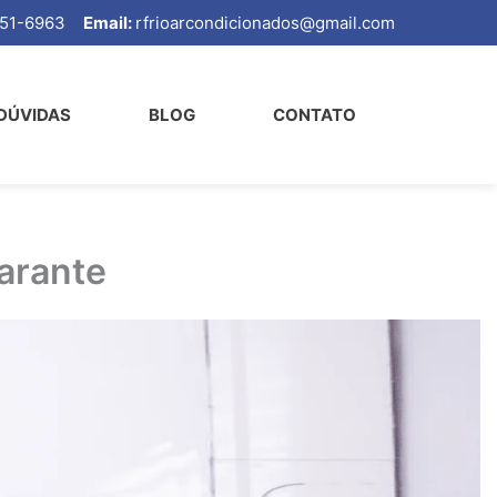
99651-6963
Email:
rfrioarcondicionados@gmail.com
DÚVIDAS
BLOG
CONTATO
arante