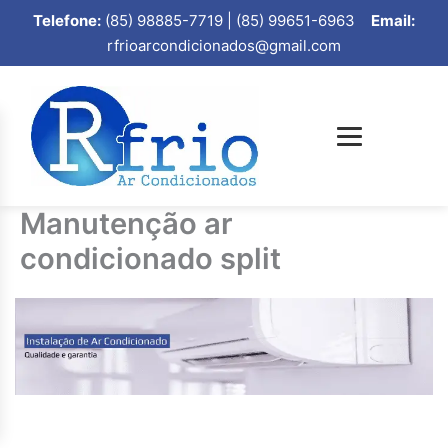
Telefone:
(85) 98885-7719 | (85) 99651-6963
Email:
rfrioarcondicionados@gmail.com
Manutenção ar
condicionado split