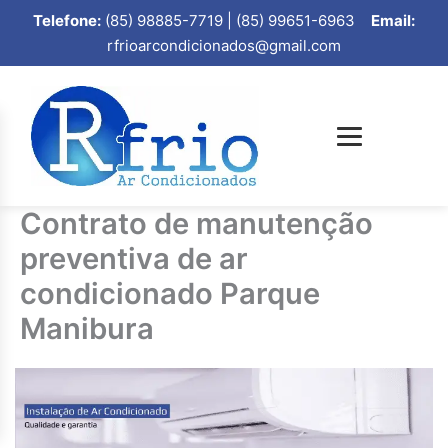
Telefone:
(85) 98885-7719 | (85) 99651-6963
Email:
rfrioarcondicionados@gmail.com
Contrato de manutenção
preventiva de ar
condicionado Parque
Manibura