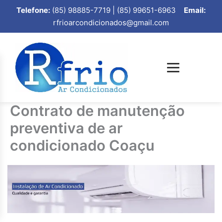
Telefone:
(85) 98885-7719 | (85) 99651-6963
Email:
rfrioarcondicionados@gmail.com
Contrato de manutenção
preventiva de ar
condicionado Coaçu