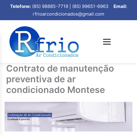
Telefone:
(85) 98885-7719 | (85) 99651-6963
Email:
rfrioarcondicionados@gmail.com
Contrato de manutenção
preventiva de ar
condicionado Montese