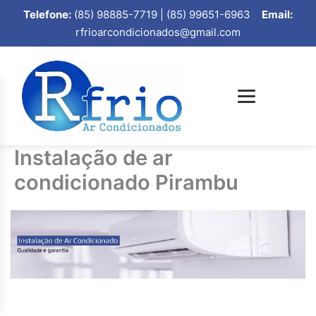
Telefone:
(85) 98885-7719 | (85) 99651-6963
Email:
rfrioarcondicionados@gmail.com
Instalação de ar
condicionado Pirambu