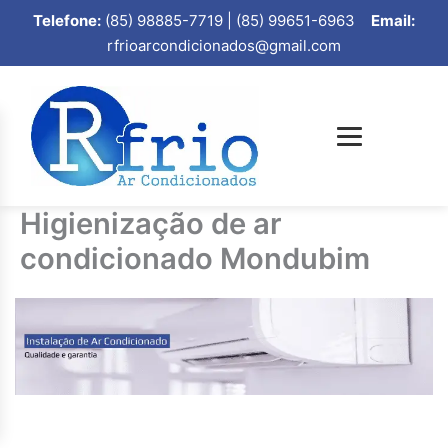
Telefone:
(85) 98885-7719 | (85) 99651-6963
Email:
rfrioarcondicionados@gmail.com
Higienização de ar
condicionado Mondubim