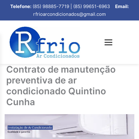
Telefone:
(85) 98885-7719 | (85) 99651-6963
Email:
rfrioarcondicionados@gmail.com
Contrato de manutenção
preventiva de ar
condicionado Quintino
Cunha