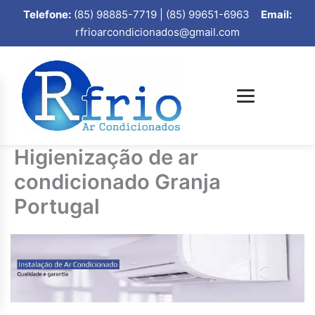
Telefone:
(85) 98885-7719 | (85) 99651-6963
Email:
rfrioarcondicionados@gmail.com
Higienização de ar
condicionado Granja
Portugal