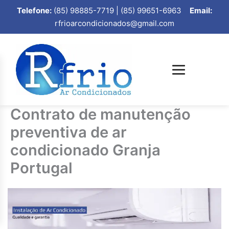
Telefone:
(85) 98885-7719 | (85) 99651-6963
Email:
rfrioarcondicionados@gmail.com
Contrato de manutenção
preventiva de ar
condicionado Granja
Portugal