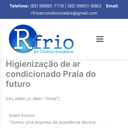
Telefone:
(85) 98885-7719 | (85) 99651-6963
Email:
rfrioarcondicionados@gmail.com
Higienização de ar
condicionado Praia do
futuro
[rev_slider_vc alias=”inicial”]
Quem Somos
“Somos uma empresa de assistência técnica