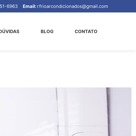
99651-6963
Email:
rfrioarcondicionados@gmail.com
DÚVIDAS
BLOG
CONTATO