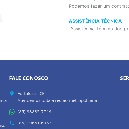
Podemos fazer um contrato
ASSISTÊNCIA TÉCNICA
Assistência Técnica dos pr
FALE CONOSCO
SE
Fortaleza - CE
nica
Atendemos toda a região metropolitana
(85) 98885-7719
(85) 99651-6963
iso