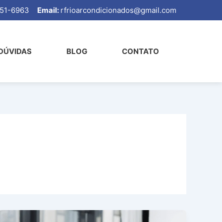
99651-6963
Email:
rfrioarcondicionados@gmail.com
DÚVIDAS
BLOG
CONTATO