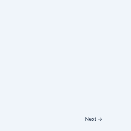
Next
→